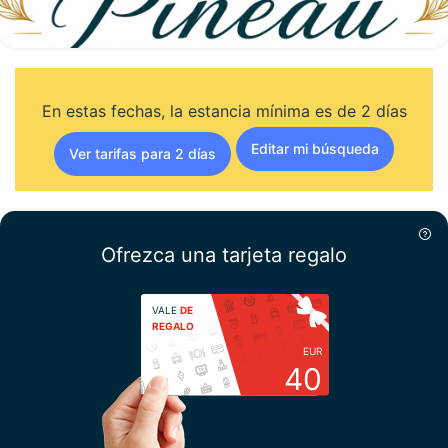
En estas fechas, la estancia mínima es de 2 días
Editar mi búsqueda
Ver tarifas para 2 días
Ofrezca una tarjeta regalo
VALE
DE
REGALO
EUR
40