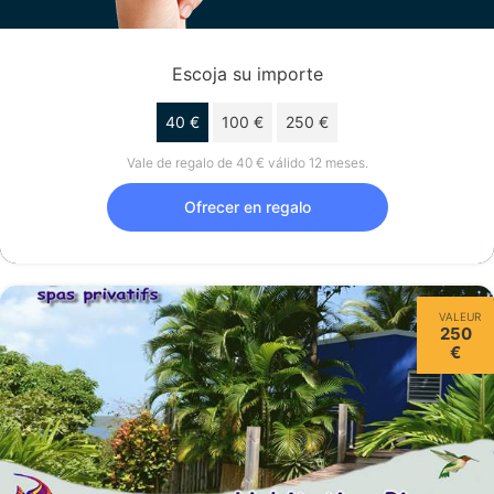
Escoja su importe
40 €
100 €
250 €
Vale de regalo de 40 € válido 12 meses.
Ofrecer en regalo
VALEUR
250
€