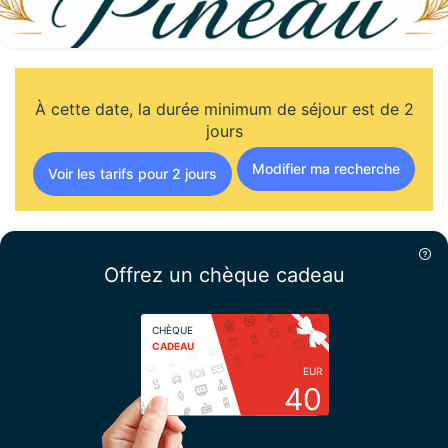
À cette date, la durée minimum de séjour est de 2
jours
Modifier ma recherche
Voir les tarifs pour 2 jours
Offrez un chèque cadeau
CHÈQUE
CADEAU
EUR
40