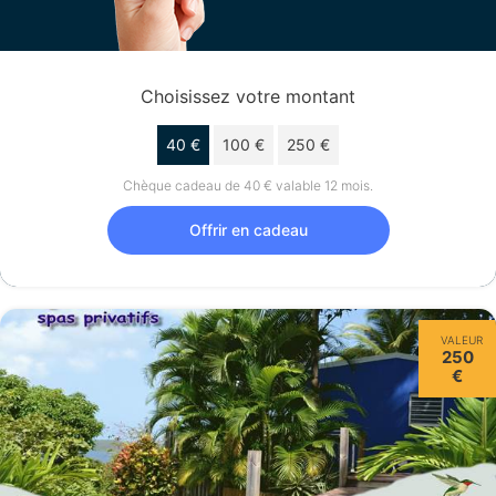
Choisissez votre montant
40 €
100 €
250 €
Chèque cadeau de 40 € valable 12 mois.
Offrir en cadeau
VALEUR
250
€